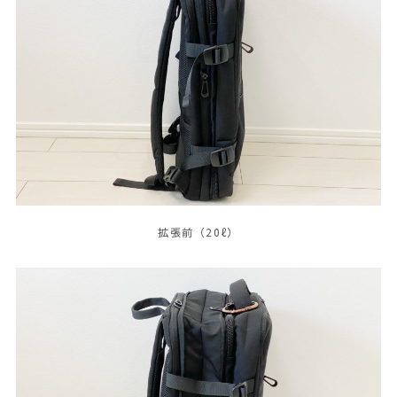
拡張前（20ℓ）