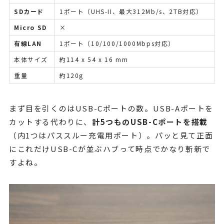
SDカード
1ポート（UHS-II、最大312Mb/s、2TB対応）
Micro SD
×
有線LAN
1ポート（10/100/1000Mbps対応）
本体サイズ
約114 x 54 x 16 mm
重量
約120g
まず目を引くのはUSB-Cポートの数。USB-Aポートを
カットする代わりに、
計5つものUSB-Cポートを搭載
（内1つはパススルー充電用ポート）。パッと見て正面
にこれだけUSB-Cが並ぶハブって時点でかなり斬新で
すよね。