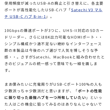
使用頻度が減ったUSB-Aの廃止と引き替えに、各主要
ポートが高性能化したUSB-Cハブ「
Satechi V3 マル
チ USB-C ハブ 8-in-1
」。
10Gbpsの爆速ポートが3つに、UHS-II対応のSDカー
ドリーダー、さらには8K出力可能なHDMIポート・・
シンプル構成かつ過不足ない絶妙なインターフェース
群の本製品は今後のハブ選びで人気を博しそうな予
感・・。さすがSatechi、MacBookと組み合わせたと
きのビジュアルの統一感って意味でも一線を画しま
す。
まあ僕みたいに充電周りがUSB-Cポート100%の人も
少数派っちゃ少数派だと思いますが、「
ポートの性能
に振り切った最強ハブを一つ所有していたい
」といっ
た人はこの機会に狙ってみるのはありなんじゃないで