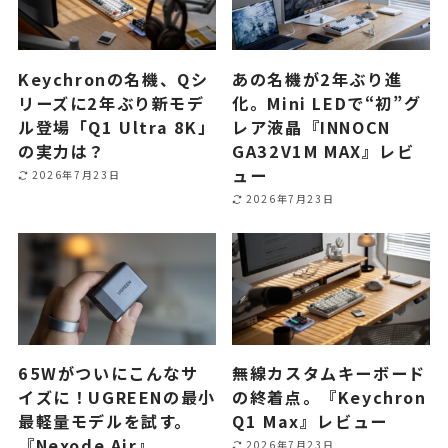
Keychronの名機、Qシ
あの名機が2年ぶり進
リーズに2年ぶり新モデ
化。Mini LEDで“初”グ
ル登場「Q1 Ultra 8K」
レア液晶『INNOCN
の実力は？
GA32V1M MAX』レビ
ュー
2026年7月23日
2026年7月23日
65Wがついにこんなサ
無線カスタムキーボード
イズに！UGREENの最小
の終着点。『Keychron
最軽量モデルを試す。
Q1 Max』レビュー
『Nexode Air』
2026年7月23日