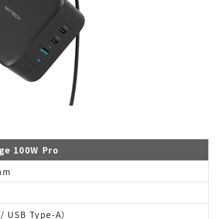
ge 100W Pro
 mm
 / USB Type-A）