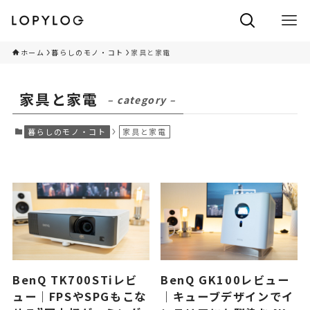
ホーム
暮らしのモノ・コト
家具と家電
家具と家電
– category –
暮らしのモノ・コト
家具と家電
BenQ TK700STiレビ
BenQ GK100レビュー
ュー｜FPSやSPGもこな
｜キューブデザインでイ