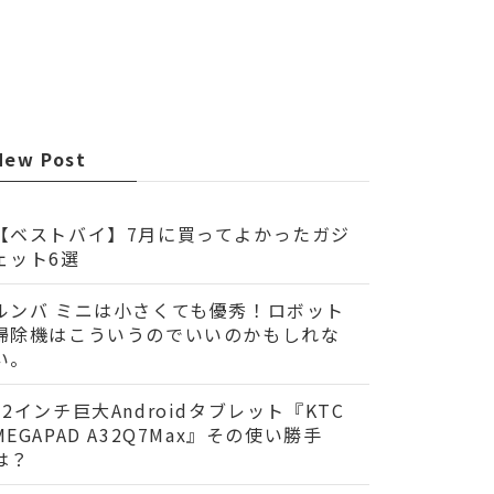
New Post
【ベストバイ】7月に買ってよかったガジ
ェット6選
ルンバ ミニは小さくても優秀！ロボット
掃除機はこういうのでいいのかもしれな
い。
32インチ巨大Androidタブレット『KTC
MEGAPAD A32Q7Max』その使い勝手
は？