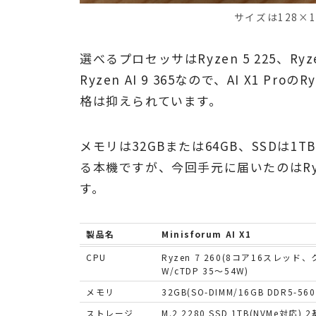
サイズは128×1
選べるプロセッサはRyzen 5 225、Ryze
Ryzen AI 9 365なので、AI X1 Pr
格は抑えられています。
メモリは32GBまたは64GB、SSDは1T
る本機ですが、今回手元に届いたのはRyze
す。
製品名
Minisforum AI X1
CPU
Ryzen 7 260(8コア16スレッド、
W/cTDP 35～54W)
メモリ
32GB(SO-DIMM/16GB DDR5-56
ストレージ
M.2 2280 SSD 1TB(NVMe対応)