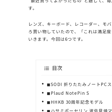
“最近買ってよかったもの”と題して、
す。
レンズ、キーボード、レコーダー、モ
ろ買い物していたので、「これは満足度
いきます。今回は6つです。
目次
◼︎SODI 折りたたみノートPC
◼︎Plaud NotePin S
◼︎HHKB 30周年記念モデル
◼︎ハサミポーセリン 波佐見焼