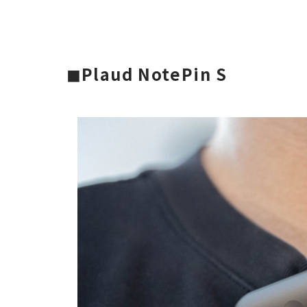
◼︎Plaud NotePin S