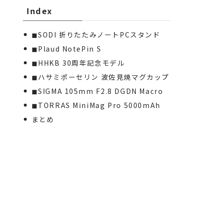
Index
◼︎SODI 折りたたみノートPCスタンド
◼︎Plaud NotePin S
◼︎HHKB 30周年記念モデル
◼︎ハサミポーセリン 波佐見焼マグカップ
◼︎SIGMA 105mm F2.8 DGDN Macro
◼︎TORRAS MiniMag Pro 5000mAh
まとめ