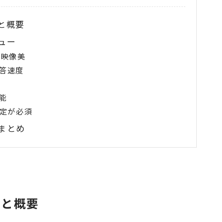
クと概要
ビュー
の映像美
答速度
能
設定が必須
｜まとめ
ックと概要