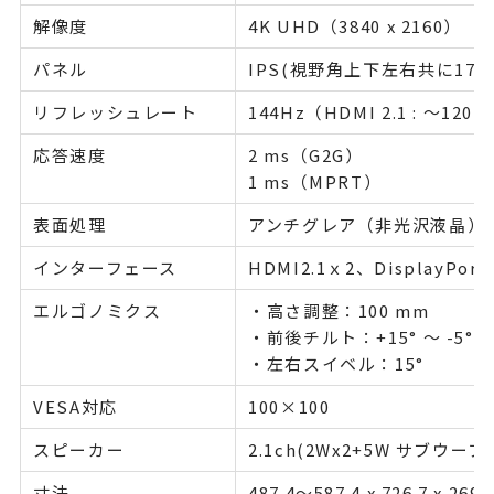
解像度
4K UHD（3840 x 2160）
パネル
IPS(視野角上下左右共に178°
リフレッシュレート
144Hz（HDMI 2.1 : ～120 Hz
応答速度
2 ms（G2G）
1 ms（MPRT）
表面処理
アンチグレア（非光沢液晶）
インターフェース
HDMI2.1ｘ2、DisplayPor
エルゴノミクス
・高さ調整：100 mm
・前後チルト：+15° ～ -5°
・左右スイベル：15°
VESA対応
100×100
スピーカー
2.1ch(2Wx2+5W サブウーフ
寸法
487.4～587.4 x 726.7 x 269