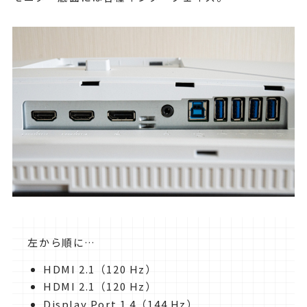
左から順に…
HDMI 2.1（120 Hz）
HDMI 2.1（120 Hz）
Display Port 1.4（144 Hz）