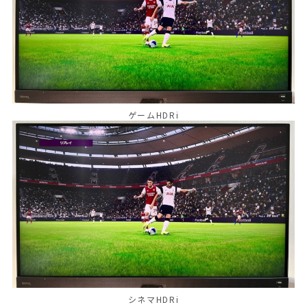
ゲームHDRi
シネマHDRi