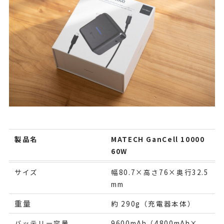
製品名
MATECH GanCell 10000
60W
サイズ
幅80.7×高さ76×奥行32.5
mm
重量
約 290g（充電器本体）
バッテリー容量
9600mAh（4800mAh×