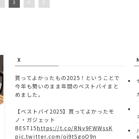
2
3
4
5
X
買ってよかったもの2025！ということで
今年も勢いのまま年間のベストバイまと
めました。
【ベストバイ2025】買ってよかったモ
ノ・ガジェット
BEST15
https://t.co/RNv9FWWssK
pic.twitter.com/oj9tSgoO9n