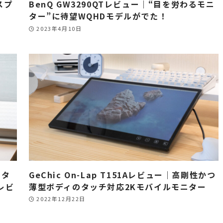
スプ
BenQ GW3290QTレビュー｜“目を労わるモニ
ター”に待望WQHDモデルがでた！
2023年4月10日
スタ
GeChic On-Lap T151Aレビュー｜高剛性かつ
レビ
薄型ボディのタッチ対応2Kモバイルモニター
2022年12月22日