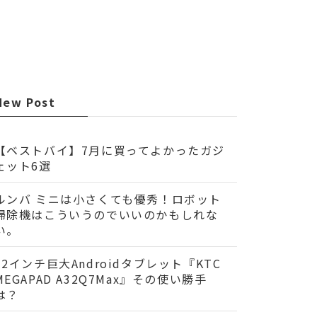
New Post
【ベストバイ】7月に買ってよかったガジ
ェット6選
ルンバ ミニは小さくても優秀！ロボット
掃除機はこういうのでいいのかもしれな
い。
32インチ巨大Androidタブレット『KTC
MEGAPAD A32Q7Max』その使い勝手
は？