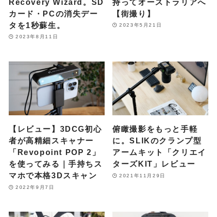
Recovery Wizard。SD
持ってオーストラリアへ
カード・PCの消失デー
【街撮り】
タを1秒蘇生。
2023年5月21日
2023年8月11日
【レビュー】3DCG初心
俯瞰撮影をもっと手軽
者が高精細スキャナー
に。SLIKのクランプ型
「Revopoint POP 2」
アームキット「クリエイ
を使ってみる｜手持ちス
ターズKIT」レビュー
マホで本格3Dスキャン
2021年11月29日
2022年9月7日