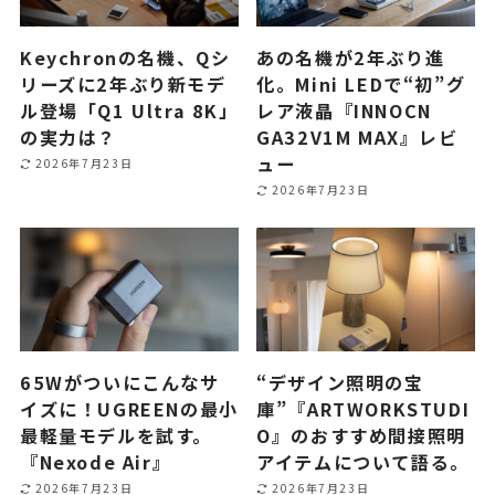
Keychronの名機、Qシ
あの名機が2年ぶり進
リーズに2年ぶり新モデ
化。Mini LEDで“初”グ
ル登場「Q1 Ultra 8K」
レア液晶『INNOCN
の実力は？
GA32V1M MAX』レビ
ュー
2026年7月23日
2026年7月23日
65Wがついにこんなサ
“デザイン照明の宝
イズに！UGREENの最小
庫”『ARTWORKSTUDI
最軽量モデルを試す。
O』のおすすめ間接照明
『Nexode Air』
アイテムについて語る。
2026年7月23日
2026年7月23日