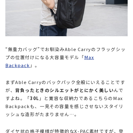
“無重力バッグ”でお馴染みAble Carryのフラッグシッ
プの位置付けになる大容量モデル「
Max
Backpack
」。
まずAble Carryのバックパック全般にいえることです
が、
背負ったときのシルエットがとにかく美しい
んで
すよね。「
30L
」と寛容な収納力であるこちらのMax
Backpackも、一見その容量を感じさせないスタイリ
ッシュな造形がたまりません…。
ダイヤ状の格子模様が特徴的なX-PAC素材ですが、登