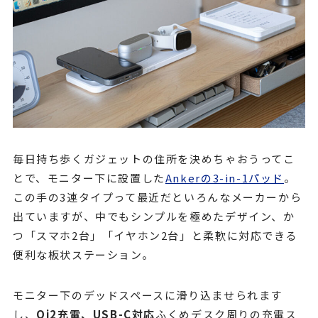
毎日持ち歩くガジェットの住所を決めちゃおうってこ
とで、モニター下に設置した
Ankerの3-in-1パッド
。
この手の3連タイプって最近だといろんなメーカーから
出ていますが、中でもシンプルを極めたデザイン、か
つ「スマホ2台」「イヤホン2台」と柔軟に対応できる
便利な板状ステーション。
モニター下のデッドスペースに滑り込ませられます
し、
Qi2充電、USB-C対応
ふくめデスク周りの充電ス