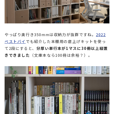
やっぱり奥行き350mmは収納力が抜群ですね。
2022
ベストバイ
でも紹介した本棚用の底上げキットを使っ
て2段にすると、
分厚い単行本が1マスに30冊以上縦置
きできました
（文庫本なら100冊は余裕？）。