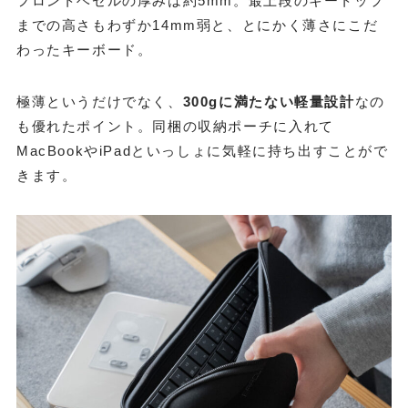
フロントベゼルの厚みは約5mm。最上段のキートップ
までの高さもわずか14mm弱と、とにかく薄さにこだ
わったキーボード。
極薄というだけでなく、
300gに満たない軽量設計
なの
も優れたポイント。同梱の収納ポーチに入れて
MacBookやiPadといっしょに気軽に持ち出すことがで
きます。