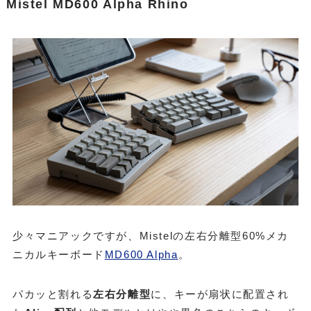
Mistel MD600 Alpha Rhino
少々マニアックですが、Mistelの左右分離型60%メカ
ニカルキーボード
MD600 Alpha
。
パカッと割れる
左右分離型
に、キーが扇状に配置され