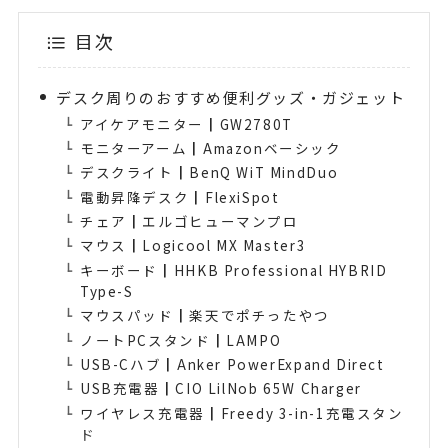
目次
デスク周りのおすすめ便利グッズ・ガジェット
アイケアモニター┃GW2780T
モニターアーム┃Amazonベーシック
デスクライト┃BenQ WiT MindDuo
電動昇降デスク┃FlexiSpot
チェア┃エルゴヒューマンプロ
マウス┃Logicool MX Master3
キーボード┃HHKB Professional HYBRID
Type-S
マウスパッド┃楽天でポチったやつ
ノートPCスタンド┃LAMPO
USB-Cハブ┃Anker PowerExpand Direct
USB充電器┃CIO LilNob 65W Charger
ワイヤレス充電器┃Freedy 3-in-1充電スタン
ド