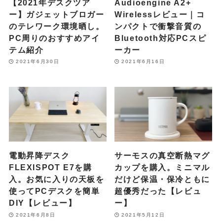
【2021年デスクツア
Audioengine A2+
ー】ガジェットブロガー
Wirelessレビュー｜コ
のテレワーク環境晒し。
ンパクトで衝撃音質の
PC周りのおすすめアイ
Bluetooth対応PCスピ
テム紹介
ーカー
2021年6月30日
2021年6月16日
電動昇降デスク
サーモスの真空断熱マグ
FLEXISPOT E7を購
カップを購入。ミニマル
入。お気に入りの天板を
だけど保温・保冷ともに
使ってPCデスクを簡単
超優秀だった【レビュ
DIY【レビュー】
ー】
2021年6月8日
2021年5月12日