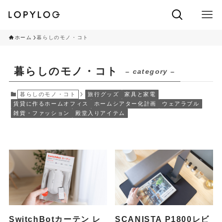
ホーム
暮らしのモノ・コト
暮らしのモノ・コト
– category –
暮らしのモノ・コト
旅行グッズ
家具と家電
賃貸に作るホームオフィス
ホームシアター化計画
ウェアラブル
雑貨・ファッション
殿堂入りアイテム
SwitchBotカーテン レ
SCANISTA P1800レビ