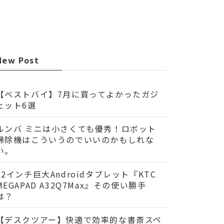
New Post
【ベストバイ】7月に買ってよかったガジ
ェット6選
ルンバ ミニは小さくても優秀！ロボット
掃除機はこういうのでいいのかもしれな
い。
32インチ巨大Androidタブレット『KTC
MEGAPAD A32Q7Max』その使い勝手
は？
【デスクツアー】快適で効率的な書斎スペ