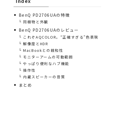
Index
BenQ PD2706UAの特徴
同梱物と外観
BenQ PD2706UAのレビュー
これぞAQCOLOR。“正確すぎる”色表現
解像度とHDR
MacBookとの親和性
モニターアームの可動範囲
やっぱり便利なハブ機能
操作性
内蔵スピーカーの音質
まとめ