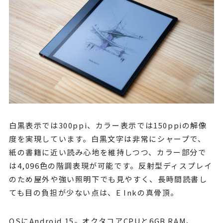
白黒表示では300ppi、カラー表示では150ppiの解像
度を実現しています。白黒文字は非常にシャープで、
紙の書籍に近い読み心地を維持しつつ、カラー部分で
は4,096色の階調表現が可能です。反射型ディスプレイ
のため屋外や強い照明下でも見やすく、長時間読書し
ても目の負担が少ない点は、E Inkの真骨頂。
OSにAndroid 15。オクタコアCPUと6GB RAM、