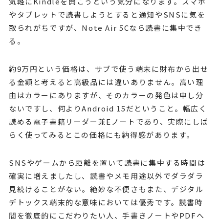
気軽にKindleを開こうという気分になります。スマホ
やタブレットで読書しようとすると通知やSNSに気を
取られがちですが、Note Air 5Cなら読書に集中でき
る。
約9万円という価格は、サブで使う端末に財布から出せ
る金額と考えると高級品には違いありません。高い理
由はカラーにありますが、そのカラーの発色は申し分
ないですし、何よりAndroid 15だということ。幅広く
読める電子書籍リーダー兼Eノートであり、実際にしば
らく使ってみるとこの価格にも納得感があります。
SNSやゲームから距離を置いて読書に集中する時間は
確実に増えましたし、読書やメモ用途以外でダラダラ
見続けることがない。絶妙な不便さもまた、デジタル
デトックス端末的な意味においては優秀です。読書時
間を徹底的にこだわりたい人、手書きノートやPDFへ