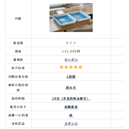
外観
製造国
ドイツ
価格
115,000円
電極板
カーボン
制汗効果
初期効果日数
1週間
継続の施術頻
週おき
度
）
施術時間
10分（手足同時治療可
電流の向き
自動変更
皮膚への刺激
弱
消耗部品
スポンジ