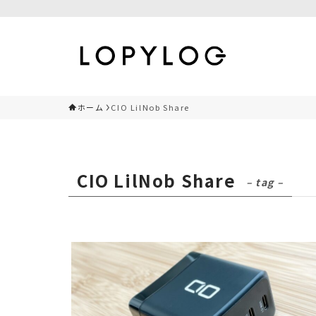
ホーム
CIO LilNob Share
CIO LilNob Share
– tag –