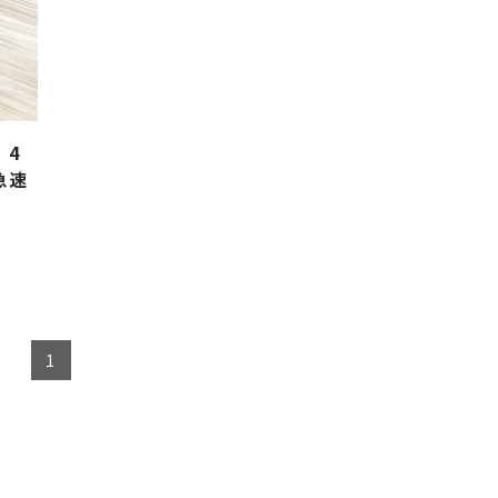
・4
急速
1