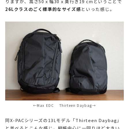
りますが、高さ50 x 幅30 x 奥行き19 cmということで
26Lクラスのごく標準的なサイズ感
といった感じ。
←Max EDC Thirteen Daybag→
同X-PACシリーズの13Lモデル「Thirteen Daybag」
と並べるとこんな感じ。縦幅中心に一回りほど大きい